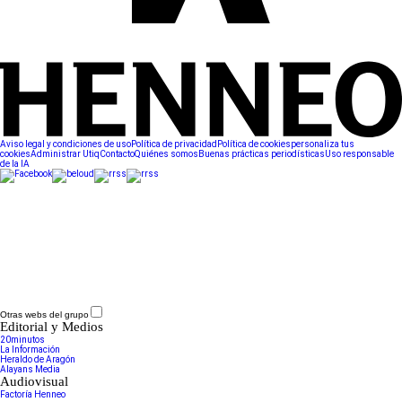
Aviso legal y condiciones de uso
Política de privacidad
Política de cookies
personaliza tus
cookies
Administrar Utiq
Contacto
Quiénes somos
Buenas prácticas periodísticas
Uso responsable
de la IA
Otras webs del grupo
Editorial y Medios
20minutos
La Información
Heraldo de Aragón
Alayans Media
Audiovisual
Factoría Henneo