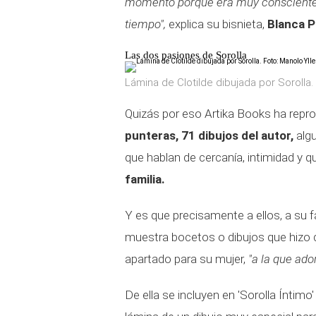
momento porque era muy consciente d
tiempo",
explica su bisnieta,
Blanca P
Las dos pasiones de Sorolla
Lámina de Clotilde dibujada por Sorolla.
Quizás por eso Artika Books ha repr
punteras, 71 dibujos del autor,
algu
que hablan de cercanía, intimidad y
familia.
Y es que precisamente a ellos, a su f
muestra bocetos o dibujos que hizo d
apartado para su mujer,
"a la que ado
De ella se incluyen en 'Sorolla Íntimo