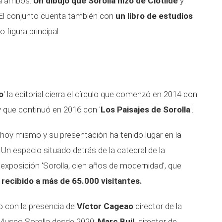
ra ambos.
Un dibujo que Sorolla hizo de Clotilde
y
 El conjunto cuenta también con
un libro de estudios
figura principal.
o
' la editorial cierra el círculo que comenzó en 2014 con
 y que continuó en 2016 con '
Los Paisajes de Sorolla
'.
 hoy mismo y su presentación ha tenido lugar en la
. Un espacio situado detrás de la catedral de la
xposición 'Sorolla, cien años de modernidad', que
 recibido a más de 65.000 visitantes.
o con la presencia de
Víctor Cageao
director de la
l Museo Sorolla desde 2020;
Marc Buil,
director de