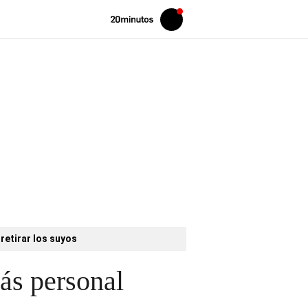
Volver
Iniciar
a
sesión
20MINUTOS.ES
retirar los suyos
más personal