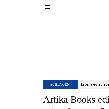
España establece 
SCHENGEN
Artika Books edi