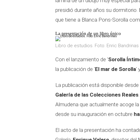
lámina de un dibujo muy especial pa
presidió durante años su dormitorio.
que tiene a Blanca Pons-Sorolla como 
La presentación de un libro único
Libro de estudios. Foto: Enric Bandrinas
Con el lanzamiento de '
Sorolla Íntim
la publicación de '
El mar de Sorolla
'
La publicación está disponible desde
Galería de las Colecciones Reales
Almudena que actualmente acoge la e
desde su inauguración en octubre
ha
El acto de la presentación ha contad
Galería;
Enrique Valero
, director de