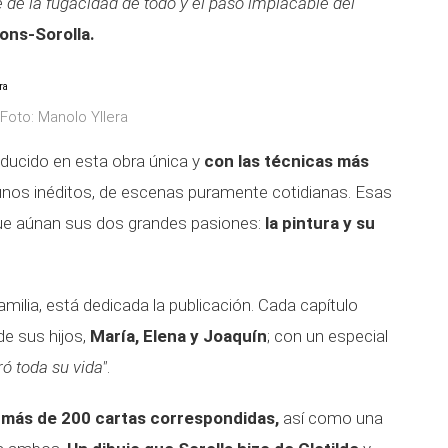
e la fugacidad de todo y el paso implacable del
ons-Sorolla.
 Foto: Manolo Yllera
oducido en esta obra única y
con las técnicas más
nos inéditos, de escenas puramente cotidianas. Esas
 que aúnan sus dos grandes pasiones:
la pintura y su
amilia, está dedicada la publicación. Cada capítulo
e sus hijos,
María, Elena y Joaquín
; con un especial
ró toda su vida"
.
'
más de 200 cartas correspondidas,
así como una