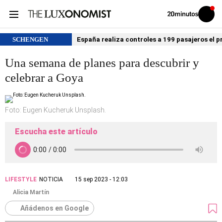
Volver
Iniciar
a
sesión
20MINUTOS.ES
SCHENGEN
España realiza controles a 199 pasajeros el p
Una semana de planes para descubrir y
celebrar a Goya
Foto: Eugen Kucheruk Unsplash.
Escucha este artículo
LIFESTYLE
NOTICIA
15 sep 2023 - 12:03
Alicia Martín
Añádenos en Google