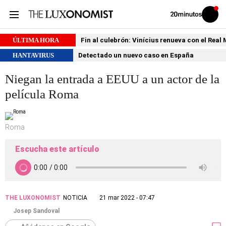
Volver
Iniciar
a
sesión
20MINUTOS.ES
ÚLTIMA HORA
Fin al culebrón: Vinícius renueva con el Real
HANTAVIRUS
Detectado un nuevo caso en España
Niegan la entrada a EEUU a un actor de la
película Roma
Roma
Escucha este artículo
THE LUXONOMIST
NOTICIA
21 mar 2022 - 07:47
Josep Sandoval