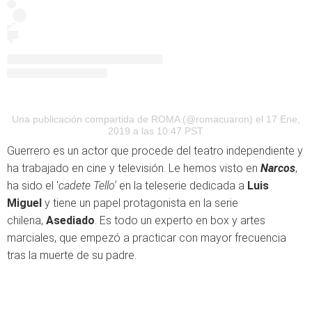
Una publicación compartida de ROMA (@romacuaron)
el 17 Ene,
2019 a las 10:47 PST
Guerrero es un actor que procede del teatro independiente y
ha trabajado en cine y televisión. Le hemos visto en
Narcos
,
ha sido el '
cadete Tello'
en la teleserie dedicada a
Luis
Miguel
y tiene un papel protagonista en la serie
chilena,
Asediado
. Es todo un experto en box y artes
marciales, que empezó a practicar con mayor frecuencia
tras la muerte de su padre.