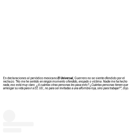
En declaraciones al periódico mexicano
El Universal,
Guerrero no se siente ofendido por el
rechazo. "
No me he sentido en ningún momento ofendido, enojado o víctima
.
Nadie me ha hecho
nada, eso está muy claro. ¿A cuántas otras personas les pasa esto? ¿Cuántas personas tienen que
arriesgar su vida para ir a EE.UU., no para ser invitadas a una alfombra roja, sino para trabajar?”,
dijo
.