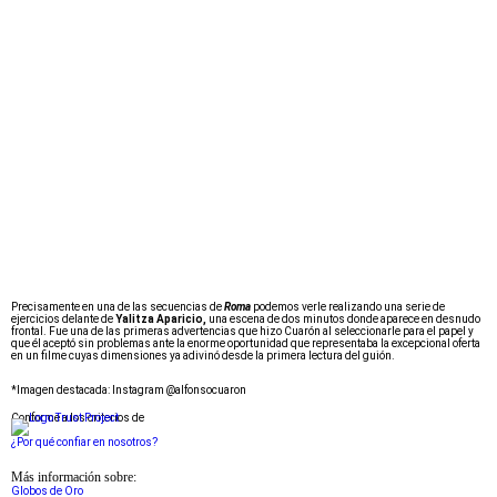
Precisamente en una de las secuencias de
Roma
podemos verle realizando una serie de
ejercicios delante de
Yalitza Aparicio,
una escena de dos minutos donde aparece en desnudo
frontal. Fue una de las primeras advertencias que hizo Cuarón al seleccionarle para el papel y
que él aceptó sin problemas ante la enorme oportunidad que representaba la excepcional oferta
en un filme cuyas dimensiones ya adivinó desde la primera lectura del guión.
*Imagen destacada: Instagram @alfonsocuaron
Conforme a los criterios de
¿Por qué confiar en nosotros?
Más información sobre:
Globos de Oro