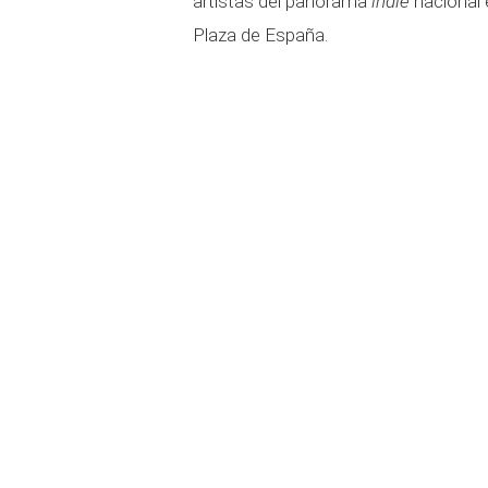
artistas del panorama
indie
nacional 
Plaza de España.