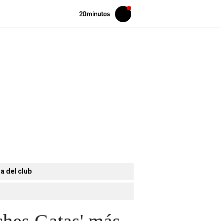
Volver
Iniciar
a
sesión
20MINUTOS.ES
a del club