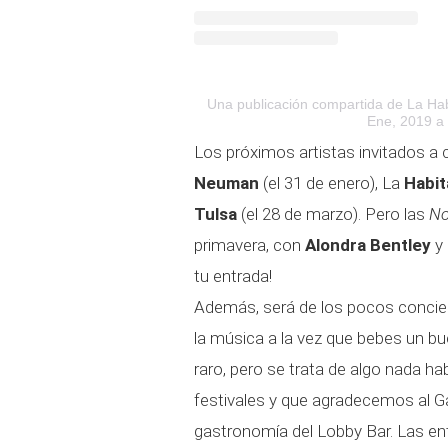
Una publicación compartida de La Hab
Ene, 2019 a 
Los próximos artistas invitados a 
Neuman
(el 31 de enero), La
Habit
Tulsa
(el 28 de marzo). Pero las
No
primavera, con
Alondra Bentley
y 
tu entrada!
Además, será de los pocos concier
la música a la vez que bebes un bu
raro, pero se trata de algo nada ha
festivales y que agradecemos al Ga
gastronomía del Lobby Bar. Las en