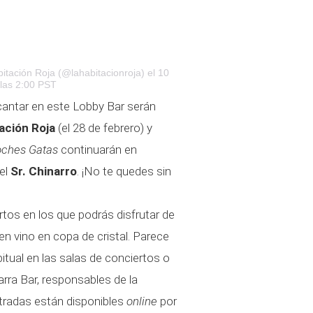
itación Roja (@lahabitacionroja)
el 10
las 2:00 PST
cantar en este Lobby Bar serán
ación Roja
(el 28 de febrero) y
ches Gatas
continuarán en
el
Sr. Chinarro
. ¡No te quedes sin
tos en los que podrás disfrutar de
en vino en copa de cristal. Parece
bitual en las salas de conciertos o
rra Bar, responsables de la
tradas están disponibles
online
por