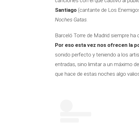
canciones con el que cautivó al públi
Santiago
(cantante de Los Enemigos) 
Noches Gatas
.
Barceló Torre de Madrid siempre ha qu
Por eso esta vez nos ofrecen la po
sonido perfecto y teniendo a los arti
entradas, sino limitar a un máximo d
que hace de estas noches algo valios