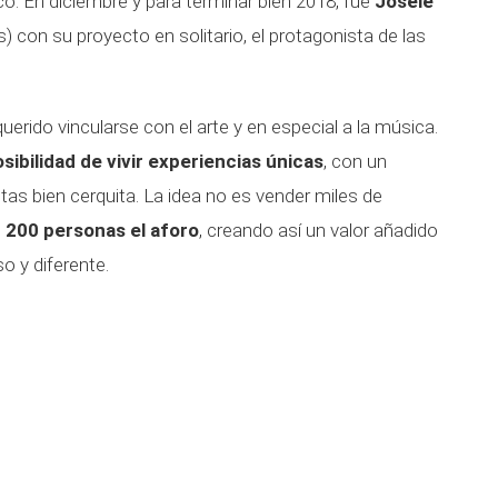
co. En diciembre y para terminar bien 2018, fue
Josele
con su proyecto en solitario, el protagonista de las
erido vincularse con el arte y en especial a la música.
sibilidad de vivir experiencias únicas
, con un
stas bien cerquita. La idea no es vender miles de
e
200 personas el aforo
, creando así un valor añadido
o y diferente.