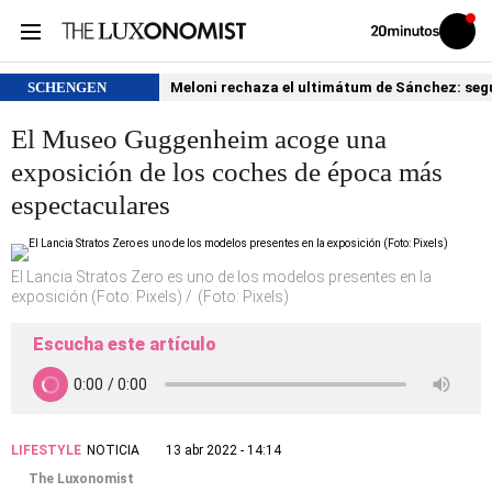
Volver
Iniciar
a
sesión
20MINUTOS.ES
SCHENGEN
Meloni rechaza el ultimátum de Sánchez: segu
El Museo Guggenheim acoge una
exposición de los coches de época más
espectaculares
El Lancia Stratos Zero es uno de los modelos presentes en la
exposición (Foto: Pixels)
(Foto: Pixels)
Escucha este artículo
LIFESTYLE
NOTICIA
13 abr 2022 - 14:14
The Luxonomist