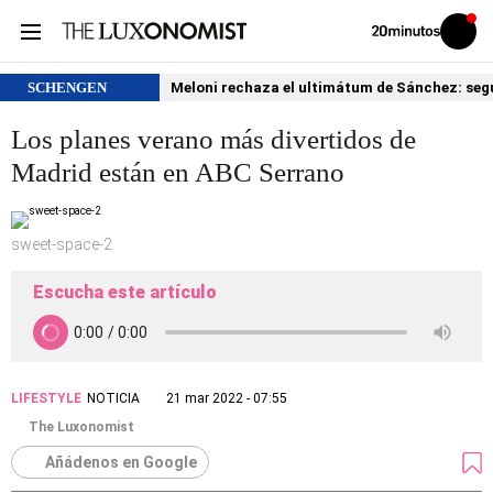
Volver
Iniciar
a
sesión
20MINUTOS.ES
SCHENGEN
Meloni rechaza el ultimátum de Sánchez: segu
Los planes verano más divertidos de
Madrid están en ABC Serrano
sweet-space-2
Escucha este artículo
LIFESTYLE
NOTICIA
21 mar 2022 - 07:55
The Luxonomist
Añádenos en Google