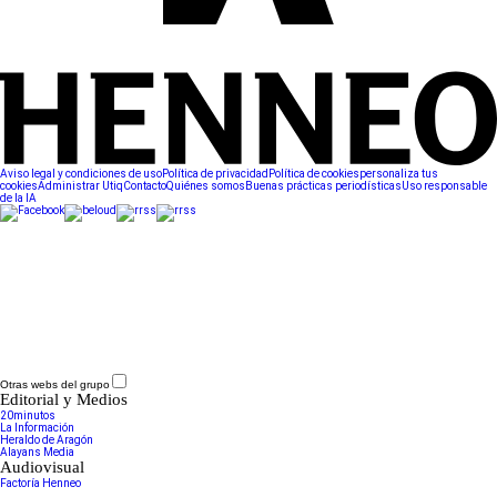
Aviso legal y condiciones de uso
Política de privacidad
Política de cookies
personaliza tus
cookies
Administrar Utiq
Contacto
Quiénes somos
Buenas prácticas periodísticas
Uso responsable
de la IA
Otras webs del grupo
Editorial y Medios
20minutos
La Información
Heraldo de Aragón
Alayans Media
Audiovisual
Factoría Henneo