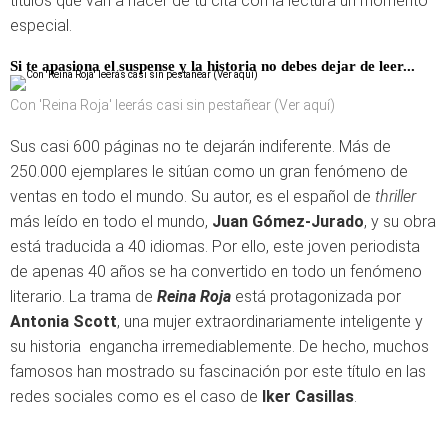
títulos que van a hacer de tu cita con la lectura un momento
especial.
Si te apasiona el suspense y la historia no debes dejar de leer...
Con 'Reina Roja' leerás casi sin pestañear (Ver aquí)
Sus casi 600 páginas no te dejarán indiferente. Más de
250.000 ejemplares le sitúan como un gran fenómeno de
ventas en todo el mundo. Su autor, es el español de
thriller
más leído en todo el mundo,
Juan Gómez-Jurado
, y su obra
está traducida a 40 idiomas. Por ello, este joven periodista
de apenas 40 años se ha convertido en todo un fenómeno
literario. La trama de
Reina Roja
está protagonizada por
Antonia Scott
, una mujer extraordinariamente inteligente y
su historia engancha irremediablemente. De hecho, muchos
famosos han mostrado su fascinación por este título en las
redes sociales como es el caso de
Iker Casillas
.