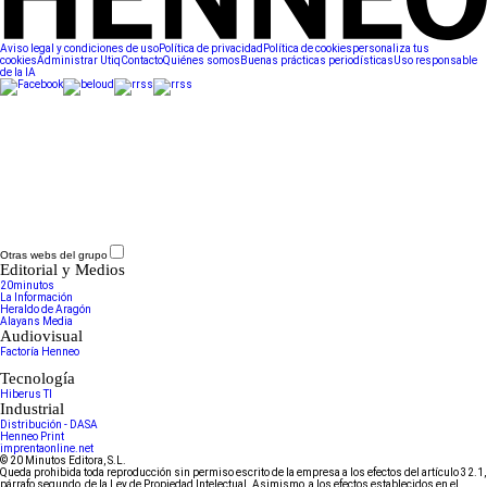
Aviso legal y condiciones de uso
Política de privacidad
Política de cookies
personaliza tus
cookies
Administrar Utiq
Contacto
Quiénes somos
Buenas prácticas periodísticas
Uso responsable
de la IA
Otras webs del grupo
Editorial y Medios
20minutos
La Información
Heraldo de Aragón
Alayans Media
Audiovisual
Factoría Henneo
Tecnología
Hiberus TI
Industrial
Distribución - DASA
Henneo Print
imprentaonline.net
© 20 Minutos Editora, S.L.
Queda prohibida toda reproducción sin permiso escrito de la empresa a los efectos del artículo 32.1,
párrafo segundo, de la Ley de Propiedad Intelectual. Asimismo, a los efectos establecidos en el