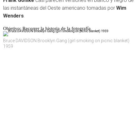
Frank Gohlke
casi parecen versiones en blanco y negro de
las instantáneas del Oeste americano tomadas por
Wim
Wenders
.
Objetivo: Recorrer la historia de la fotografía
Bruce DAVIDSON Brooklyn Gang (girl smoking on picnic blanket)
1959