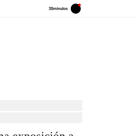
Volver
Iniciar
a
sesión
20MINUTOS.ES