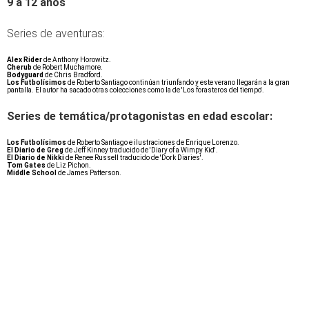
9 a 12 años
Series de aventuras:
Alex Rider
de Anthony Horowitz.
Cherub
de Robert Muchamore.
Bodyguard
de Chris Bradford.
Los Futbolísimos
de Roberto Santiago continúan triunfando y este verano llegarán a la gran
pantalla. El autor ha sacado otras colecciones como la de 'Los forasteros del tiempo'.
Series de temática/protagonistas en edad escolar:
Los Futbolísimos
de Roberto Santiago e ilustraciones de Enrique Lorenzo.
El Diario de Greg
de Jeff Kinney traducido de 'Diary of a Wimpy Kid'.
El Diario de Nikki
de Renee Russell traducido de 'Dork Diaries'.
Tom Gates
de Liz Pichon.
Middle School
de James Patterson.