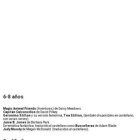
6-8 años
Magic Animal Friends
(Aventuras) de Daisy Meadows.
Capitán Calzoncillos
de David Pilkey.
Geronimo Stilton
y su versión femenina,
Tea Stilton,
(también disponibles en castellano,
con varias series).
Junie B. Jones
de Bárbara Park.
De temática fantástica, traducido al castellano como
Buscafieras
de Adam Blade.
Judy Moody
de Megan McDonald (traducidos al castellano).