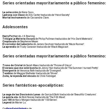
Series orientadas mayoritariamente a público femenino:
La selección
de Kiera Cass.
Ladrona con Clase
de Ally Carter traducido de 'Heist Society'
Mortal Instruments
de Cassandra Clare.
Adolescentes
Harry Potter
de J.K.Rowling.
Trilogía La Materia Oscura
de Philip Pullman traducidos de 'His Dark Materials'.
Crepúsculo
de Stephenie Meyer.
El corredor del Laberinto
de James Dashner traducido de 'Maze Runner'.
La aprendiz
de Trudy Canavan traducido de 'Black Magician'.
Series orientadas mayoritariamente a público femenino:
Trono de Cristal
de Sarah Maas traducido de 'Throne of Glass'.
El verano que me volví bonita
de Jenny Han traducido de 'The Summer I turned Pretty'.
Divergente
de Veronica Roth traducido de 'Divergent'.
Temblor
de Maggie Stiefvater traducido de 'Shiver'.
Zoila, la leyenda del vínculo
de Chiki Fabregat.
Series fantásticas-apocalípticas:
La saga de las Diecisésis Lunas
de Garcia & Stohl traducido de 'Beautiful Creatures'.
La quinta ola
de Rick Yancey traducido de 'The Fith Wave'.
Los 100
de Kass Morgan traducido de '100 Series'.
Legend
de Marier Lu.
Conforme a los criterios de