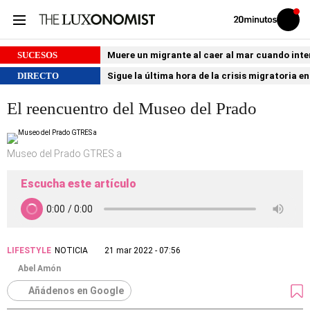
Volver
Iniciar
a
sesión
20MINUTOS.ES
SUCESOS
Muere un migrante al caer al mar cuando int
DIRECTO
Sigue la última hora de la crisis migratoria e
El reencuentro del Museo del Prado
Museo del Prado GTRES a
Escucha este artículo
LIFESTYLE
NOTICIA
21 mar 2022 - 07:56
Abel Amón
Añádenos en Google