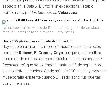
contemplar juntos, y
Las Meninas y Las Hilanderas
comparten
espacio en la Sala XII, junto a un excepcional retablo
conformado por
los bufones
de
Velázquez
.
La nave central del Museo del Prado reúne algunas de las obras
más relevantes de todo el museo (Foto: Gtres)
Hasta 190 piezas han cambiado de ubicación
Hay también una amplia representación de las principales
obras de
Rubens
,
El Greco
y
Goya
, aunque de este último
echamos de menos sus espectaculares pinturas negras. El
“reencuentro”,
que se extenderá hasta el 13 de septiembre,
ha supuesto la reubicación de más de 190 piezas y evoca la
museografía existente cuando El Prado abrió sus puertas
por primera vez.