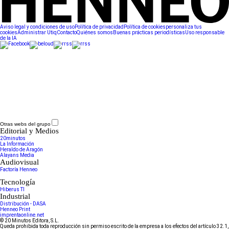
Aviso legal y condiciones de uso
Política de privacidad
Política de cookies
personaliza tus
cookies
Administrar Utiq
Contacto
Quiénes somos
Buenas prácticas periodísticas
Uso responsable
de la IA
Otras webs del grupo
Editorial y Medios
20minutos
La Información
Heraldo de Aragón
Alayans Media
Audiovisual
Factoría Henneo
Tecnología
Hiberus TI
Industrial
Distribución - DASA
Henneo Print
imprentaonline.net
© 20 Minutos Editora, S.L.
Queda prohibida toda reproducción sin permiso escrito de la empresa a los efectos del artículo 32.1,