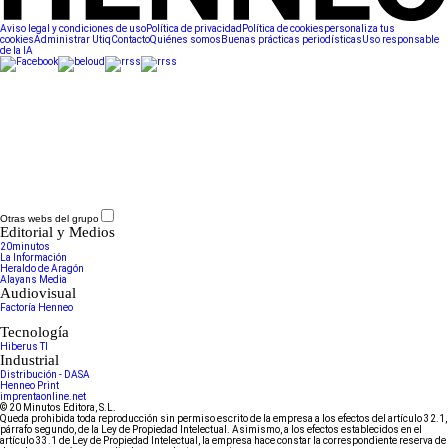
Aviso legal y condiciones de uso
Política de privacidad
Política de cookies
personaliza tus
cookies
Administrar Utiq
Contacto
Quiénes somos
Buenas prácticas periodísticas
Uso responsable
de la IA
Otras webs del grupo
Editorial y Medios
20minutos
La Información
Heraldo de Aragón
Alayans Media
Audiovisual
Factoría Henneo
Tecnología
Hiberus TI
Industrial
Distribución - DASA
Henneo Print
imprentaonline.net
© 20 Minutos Editora, S.L.
Queda prohibida toda reproducción sin permiso escrito de la empresa a los efectos del artículo 32.1,
párrafo segundo, de la Ley de Propiedad Intelectual. Asimismo, a los efectos establecidos en el
artículo 33.1 de Ley de Propiedad Intelectual, la empresa hace constar la correspondiente reserva de