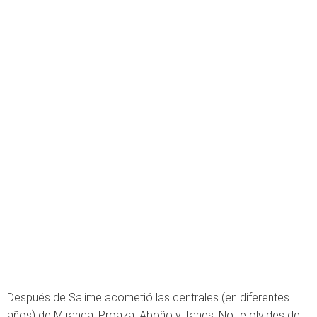
Después de Salime acometió las centrales (en diferentes
años) de Miranda, Proaza, Aboño y Tanes. No te olvides de