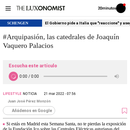
Volver
Iniciar
a
sesión
20MINUTOS.ES
SCHENGEN
El Gobierno pide a Italia que "reaccione" y as
#Arquipasión, las catedrales de Joaquín
Vaquero Palacios
Escucha este artículo
LIFESTYLE
NOTICIA
21 mar 2022 - 07:56
Juan José Pérez Monzón
Añádenos en Google
Si estás en Madrid esta Semana Santa, no te pierdas la exposición
de la Fundación Ico sobre las Centrales Eléctricas asturianas del