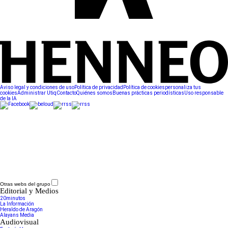
Aviso legal y condiciones de uso
Política de privacidad
Política de cookies
personaliza tus
cookies
Administrar Utiq
Contacto
Quiénes somos
Buenas prácticas periodísticas
Uso responsable
de la IA
Otras webs del grupo
Editorial y Medios
20minutos
La Información
Heraldo de Aragón
Alayans Media
Audiovisual