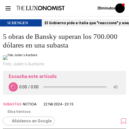
Volver
Iniciar
a
sesión
20MINUTOS.ES
SCHENGEN
El Gobierno pide a Italia que "reaccione" y as
5 obras de Bansky superan los 700.000
dólares en una subasta
Foto: Julien´s Auctions
Escucha este artículo
SUBASTAS
NOTICIA
22 feb 2024 - 23:15
Elisa Ventoso
Añádenos en Google