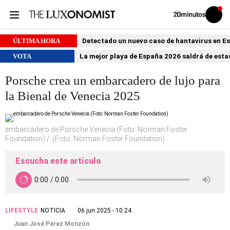
Volver
Iniciar
a
sesión
20MINUTOS.ES
ÚLTIMA HORA
Detectado un nuevo caso de hantavirus en 
VOTA
La mejor playa de España 2026 saldrá de estas
Porsche crea un embarcadero de lujo para
la Bienal de Venecia 2025
embarcadero de Porsche Venecia (Foto: Norman Foster
Foundation)
(Foto: Norman Foster Foundation)
Escucha este artículo
LIFESTYLE
NOTICIA
06 jun 2025 - 10:24
Juan José Pérez Monzón