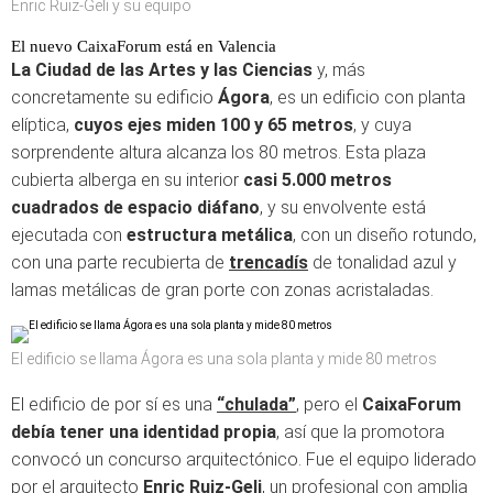
Enric Ruiz-Geli y su equipo
El nuevo CaixaForum está en Valencia
La Ciudad de las Artes y las Ciencias
y, más
concretamente su edificio
Ágora
, es un edificio con planta
elíptica,
cuyos ejes miden 100 y 65 metros
, y cuya
sorprendente altura alcanza los 80 metros. Esta plaza
cubierta alberga en su interior
casi 5.000 metros
cuadrados de espacio diáfano
, y su envolvente está
ejecutada con
estructura metálica
, con un diseño rotundo,
con una parte recubierta de
trencadís
de tonalidad azul y
lamas metálicas de gran porte con zonas acristaladas.
El edificio se llama Ágora es una sola planta y mide 80 metros
El edificio de por sí es una
“chulada”
, pero el
CaixaForum
debía tener una identidad propia
, así que la promotora
convocó un concurso arquitectónico. Fue el equipo liderado
por el arquitecto
Enric Ruiz-Geli
, un profesional con amplia