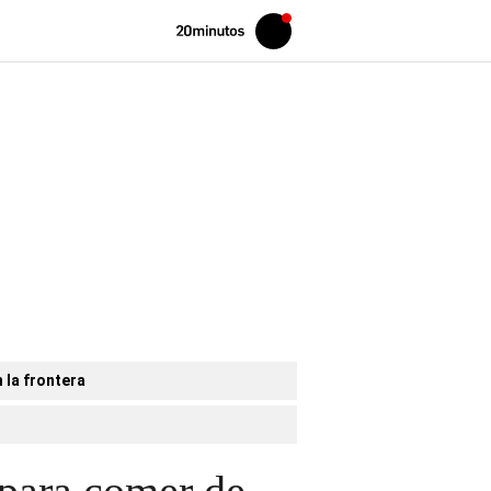
Volver
Iniciar
a
sesión
20MINUTOS.ES
 la frontera