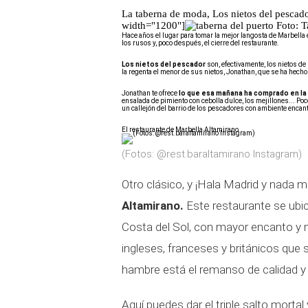
La taberna de moda, Los nietos del pescad
width="1200"]
Foto: T
Hace años el lugar para tomar la mejor langosta de Marbella 
los rusos y, poco después, el cierre del restaurante.
Los nietos del pescador
son, efectivamente, los nietos de
la regenta el menor de sus nietos, Jonathan, que se ha hecho
Jonathan te ofrece
lo que esa mañana ha comprado en la 
ensalada de pimiento con cebolla dulce, los mejillones... Po
un callejón del barrio de los pescadores con ambiente encan
El restaurante de Marbella Altamirano
(Fotos: @rest.baraltamirano Instagram)
Otro clásico, y ¡Hala Madrid y nada 
Altamirano.
Este restaurante se ubic
Costa del Sol, con mayor encanto y 
ingleses, franceses y británicos que 
hambre está el remanso de calidad y
Aquí puedes dar el triple salto morta