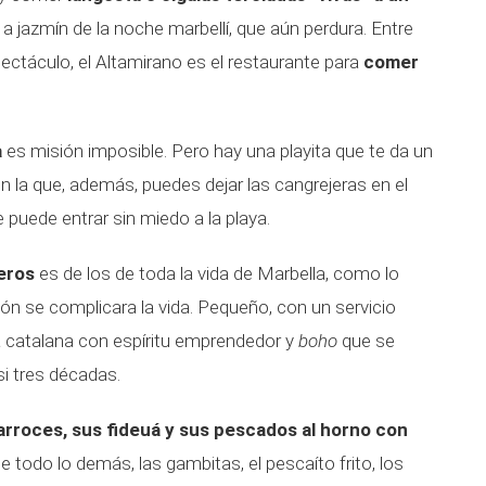
or a jazmín de la noche marbellí, que aún perdura. Entre
ctáculo, el Altamirano es el restaurante para
comer
a
es misión imposible. Pero hay una playita que te da un
en la que, además, puedes dejar las cangrejeras en el
puede entrar sin miedo a la playa.
eros
es de los de toda la vida de Marbella, como lo
n se complicara la vida. Pequeño, con un servicio
 catalana con espíritu emprendedor y
boho
que se
si tres décadas.
arroces, sus fideuá y sus pescados al horno con
todo lo demás, las gambitas, el pescaíto frito, los