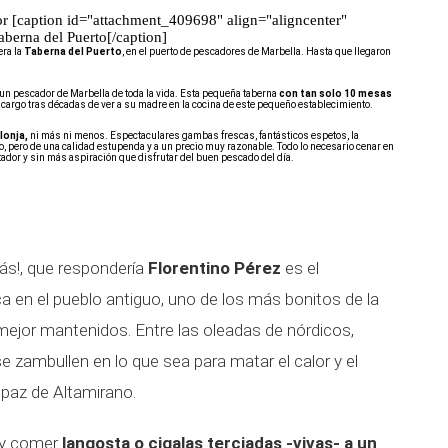
or [caption id="attachment_409698" align="aligncenter"
aberna del Puerto[/caption]
era la
Taberna del Puerto
, en el puerto de pescadores de Marbella. Hasta que llegaron
 un pescador de Marbella de toda la vida. Esta pequeña taberna
con tan solo 10 mesas
 cargo tras décadas de ver a su madre en la cocina de este pequeño establecimiento.
lonja,
ni más ni menos. Espectaculares gambas frescas, fantásticos espetos, la
co, pero de una calidad estupenda y a un precio muy razonable. Todo lo necesario cenar en
tador y sin más aspiración que disfrutar del buen pescado del día.
más!, que respondería
Florentino Pérez
es el
a en el pueblo antiguo, uno de los más bonitos de la
mejor mantenidos. Entre las oleadas de nórdicos,
se zambullen en lo que sea para matar el calor y el
 paz de Altamirano.
l y comer
langosta o cigalas terciadas -vivas- a un