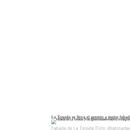
La Tonada se lleva el premio a mejor fabad
Fabada de La Tonada (Foto: @latonada