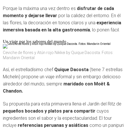
Porque la máxima una vez dentro es
disfrutar de cada
momento y dejarse llevar
por la calidez del entorno. En él
las flores, la decoración en tonos claros y una
experiencia
inmersiva basada en la alta gastronomía
, lo ponen fácil.
Un viaje por los sabores del mundo
Ceviche de flores y Atún rojo Nikkei by Quique Dacosta. Fotos:
Mandarin Oriental
Así, el estrelladísimo chef
Quique Dacosta
(tiene 7 estrellas
Michelin) propone un viaje informal y sin embargo delicioso
alrededor del mundo; siempre
maridado con Moët &
Chandon.
Su propuesta para esta primavera llena el Jardín del Ritz de
pequeños bocados y platos para compartir
cuyos
ingredientes son el sabor y la espectacularidad. El tour
incluye
referencias peruanas y asiáticas
como un panipuri