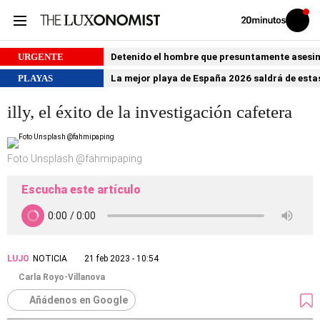
Volver
Iniciar
a
sesión
20MINUTOS.ES
URGENTE
Detenido el hombre que presuntamente asesin
PLAYAS
La mejor playa de España 2026 saldrá de estas
illy, el éxito de la investigación cafetera
Foto Unsplash @fahmipaping
Escucha este artículo
LUJO
NOTICIA
21 feb 2023 - 10:54
Carla Royo-Villanova
Añádenos en Google