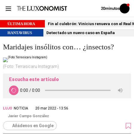
Volver
Iniciar
a
sesión
20MINUTOS.ES
ÚLTIMA HORA
Fin al culebrón: Vinícius renueva con el Real
HANTAVIRUS
Detectado un nuevo caso en España
Maridajes insólitos con… ¿insectos?
(Foto: Terrasicaru Instagram)
Escucha este artículo
LUJO
NOTICIA
20 mar 2022 - 13:56
Javier Campo González
Añádenos en Google