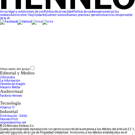
Aviso legal y condiciones de uso
Política de privacidad
Política de cookies
personaliza tus
cookies
Administrar Utiq
Contacto
Quiénes somos
Buenas prácticas periodísticas
Uso responsable
de la IA
Otras webs del grupo
Editorial y Medios
20minutos
La Información
Heraldo de Aragón
Alayans Media
Audiovisual
Factoría Henneo
Tecnología
Hiberus TI
Industrial
Distribución - DASA
Henneo Print
imprentaonline.net
© 20 Minutos Editora, S.L.
Queda prohibida toda reproducción sin permiso escrito de la empresa a los efectos del artículo 32.1,
párrafo segundo, de la Ley de Propiedad Intelectual. Asimismo, a los efectos establecidos en el