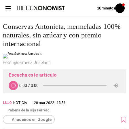
Volver
Iniciar
a
sesión
20MINUTOS.ES
Conservas Antonieta, mermeladas 100%
naturales, sin azúcar y con premio
internacional
Foto: @seimesa Unsplash.
Escucha este artículo
LUJO
NOTICIA
20 mar 2022 - 13:56
Paloma de la Hija Ferrero
Añádenos en Google