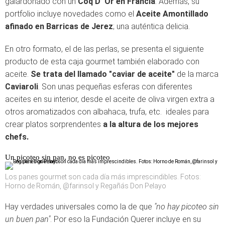
galardonado con un
Coq D’ Or en Francia
. Además, su
portfolio incluye novedades como el
Aceite Amontillado
afinado en Barricas de Jerez
; una auténtica delicia.
En otro formato, el de las perlas, se presenta el siguiente
producto de esta caja gourmet también elaborado con
aceite.
Se trata del llamado "caviar de aceite"
de la marca
Caviaroli
. Son unas pequeñas esferas con diferentes
aceites en su interior, desde el aceite de oliva virgen extra a
otros aromatizados con albahaca, trufa, etc. ideales para
crear platos sorprendentes
a la altura de los mejores
chefs.
Un picoteo sin pan, no es picoteo
Los panes gourmet son cada día más imprescindibles. Fotos:
Horno de Román, @farinsol y Regañás Don Pelayo
Hay verdades universales como la de que
"no hay picoteo sin
un buen pan"
. Por eso la Fundación Querer incluye en su