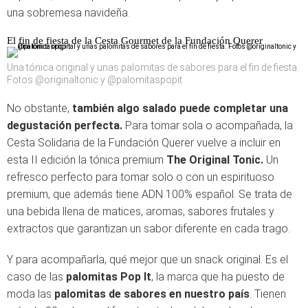
una sobremesa navideña.
El fin de fiesta de la Cesta Gourmet de la Fundación Querer
Una tónica original y unas palomitas de sabores para el fin de fiesta.
Fotos @originaltonic y @palomitaspopit
No obstante,
también algo salado puede completar una
degustación perfecta.
Para tomar sola o acompañada, la
Cesta Solidaria de la Fundación Querer vuelve a incluir en
esta II edición la tónica premium
The Original Tonic.
Un
refresco perfecto para tomar solo o con un espirituoso
premium, que además tiene ADN 100% español. Se trata de
una bebida llena de matices, aromas, sabores frutales y
extractos que garantizan un sabor diferente en cada trago.
Y para acompañarla, qué mejor que un snack original. Es el
caso de las
palomitas Pop It
, la marca que ha puesto de
moda las
palomitas de sabores en nuestro país
. Tienen