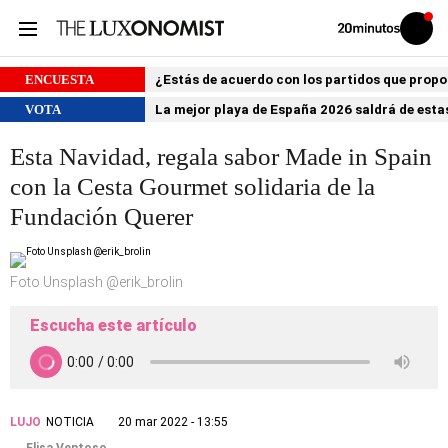
Volver
Iniciar
a
sesión
20MINUTOS.ES
ENCUESTA
¿Estás de acuerdo con los partidos que prop
VOTA
La mejor playa de España 2026 saldrá de estas
Esta Navidad, regala sabor Made in Spain
con la Cesta Gourmet solidaria de la
Fundación Querer
Foto Unsplash @erik_brolin
Escucha este artículo
LUJO
NOTICIA
20 mar 2022 - 13:55