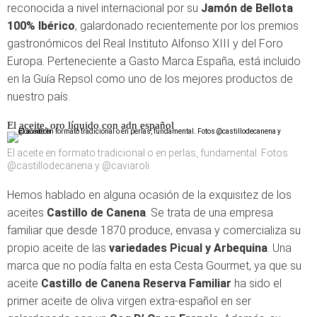
reconocida a nivel internacional por su
Jamón de Bellota
100% Ibérico
, galardonado recientemente por los premios
gastronómicos del Real Instituto Alfonso XIII y del Foro
Europa. Perteneciente a Gasto Marca España, está incluido
en la Guía Repsol como uno de los mejores productos de
nuestro país.
El aceite, oro líquido con adn español
El aceite en formato tradicional o en perlas, fundamental. Fotos
@castillodecanena y @caviaroli
Hemos hablado en alguna ocasión de la exquisitez de los
aceites
Castillo de Canena
. Se trata de una empresa
familiar que desde 1870 produce, envasa y comercializa su
propio aceite de las
variedades Picual y Arbequina
. Una
marca que no podía falta en esta Cesta Gourmet, ya que su
aceite
Castillo de Canena Reserva Familiar
ha sido el
primer aceite de oliva virgen extra-español en ser