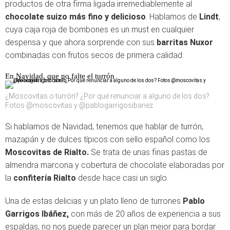
productos de otra firma ligada irremediablemente al
chocolate suizo más fino y delicioso
. Hablamos de
Lindt
,
cuya caja roja de bombones es un must en cualquier
despensa y que ahora sorprende con sus
barritas Nuxor
combinadas con frutos secos de primera calidad.
En Navidad, que no falte el turrón
¿Moscovitas o turrón? ¿Por qué renunciar a alguno de los dos?
Fotos @moscovitas y @pablogarrigosibanez
Si hablamos de Navidad, tenemos que hablar de turrón,
mazapán y de dulces típicos con sello español como los
Moscovitas de Rialto.
Se trata de unas finas pastas de
almendra marcona y cobertura de chocolate elaboradas por
la
confitería Rialto
desde hace casi un siglo.
Una de estas delicias y un plato lleno de turrones
Pablo
Garrigos Ibáñez,
con más de 20 años de experiencia a sus
espaldas, no nos puede parecer un plan mejor para bordar