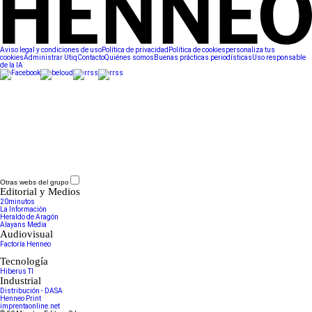
Aviso legal y condiciones de uso
Política de privacidad
Política de cookies
personaliza tus
cookies
Administrar Utiq
Contacto
Quiénes somos
Buenas prácticas periodísticas
Uso responsable
de la IA
Otras webs del grupo
Editorial y Medios
20minutos
La Información
Heraldo de Aragón
Alayans Media
Audiovisual
Factoría Henneo
Tecnología
Hiberus TI
Industrial
Distribución - DASA
Henneo Print
imprentaonline.net