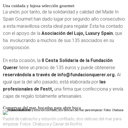
Una cuidada y lujosa selección gourmet
La unión, por tanto, de la solidaridad y calidad del Made In
Spain Gourmet han dado lugar por segundo año consecutivo
a esta maravillosa cesta ideal para regalar. Ésta ha contado
con el apoyo de la
Asociación del Lujo, Luxury Spain
, que
ha involucrando a muchos de sus 135 asociados en su
composición.
En esta ocasión, la
II Cesta Solidaria de la Fundación
Querer
tiene un precio de 135 euros y puede obtenerse
reservándola a través de info@fundacionquerer.org.
Al
igual que la del año pasado, está elaborada por
las
profesionales de Festt,
una firma que confecciona y envía
cajas de regalo totalmente artesanales.
Conservas del mar, bocados para abrir boca
Pastel de cabracho y esturión confitado, dos delicias del mar para
empezar. Fotos: Chabuca y Caviar de Riofrío