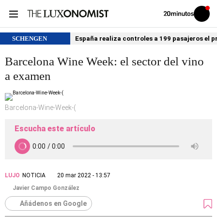
Volver
Iniciar
a
sesión
20MINUTOS.ES
SCHENGEN
España realiza controles a 199 pasajeros el p
Barcelona Wine Week: el sector del vino
a examen
Barcelona-Wine-Week-(
Escucha este artículo
LUJO
NOTICIA
20 mar 2022 - 13:57
Javier Campo González
Añádenos en Google