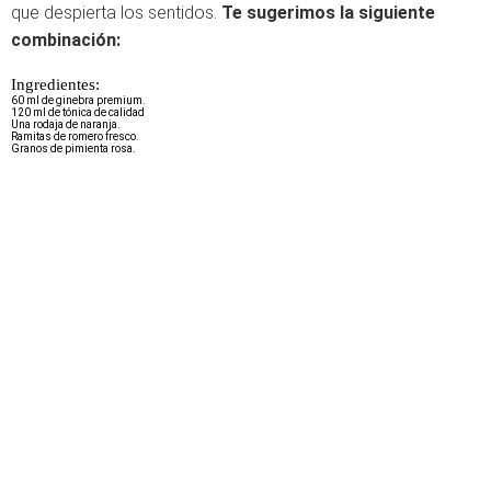
que despierta los sentidos.
Te sugerimos la siguiente
combinación:
Ingredientes:
60 ml de ginebra premium.
120 ml de tónica de calidad
Una rodaja de naranja.
Ramitas de romero fresco.
Granos de pimienta rosa.