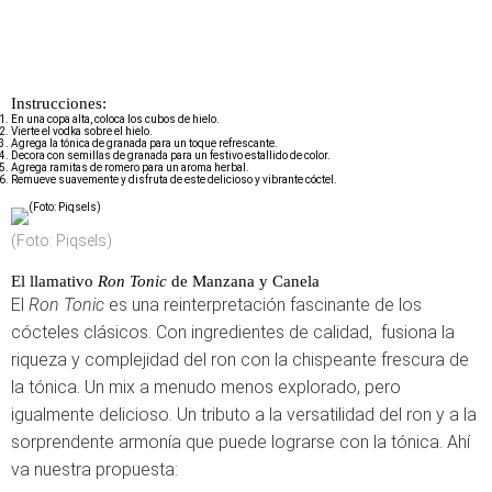
Instrucciones:
En una copa alta, coloca los cubos de hielo.
Vierte el vodka sobre el hielo.
Agrega la tónica de granada para un toque refrescante.
Decora con semillas de granada para un festivo estallido de color.
Agrega ramitas de romero para un aroma herbal.
Remueve suavemente y disfruta de este delicioso y vibrante cóctel.
(Foto: Piqsels)
El llamativo
Ron Tonic
de Manzana y Canela
El
Ron Tonic
es una reinterpretación fascinante de los
cócteles clásicos. Con ingredientes de calidad, fusiona la
riqueza y complejidad del ron con la chispeante frescura de
la tónica. Un mix a menudo menos explorado, pero
igualmente delicioso. Un tributo a la versatilidad del ron y a la
sorprendente armonía que puede lograrse con la tónica. Ahí
va nuestra propuesta: