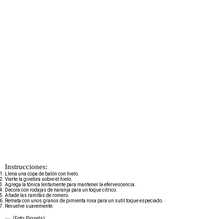
Instrucciones:
Llena una copa de balón con hielo.
Vierte la ginebra sobre el hielo.
Agrega la tónica lentamente para mantener la efervescencia.
Decora con rodajas de naranja para un toque cítrico.
Añade las ramitas de romero.
Remata con unos granos de pimienta rosa para un sutil toque especiado.
Revuelve suavemente.