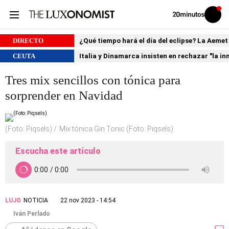
Volver
Iniciar
a
sesión
20MINUTOS.ES
DIRECTO
¿Qué tiempo hará el día del eclipse? La Aemet
CEUTA
Italia y Dinamarca insisten en rechazar "la i
Tres mix sencillos con tónica para
sorprender en Navidad
(Foto: Piqsels)
Mix tónica Gin Tonic (Foto: Piqsels)
Escucha este artículo
LUJO
NOTICIA
22 nov 2023 - 14:54
Iván Perlado