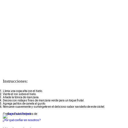
Instrucciones:
Llena una copa alta con el hielo.
Vierte el ron sobre el hielo.
Añade la tónica de manzana.
Decora con rodajas finas de manzana verde para un toque frutal.
Agrega palitos de canela al gusto.
Remueve suavemente y sumérgete en el delicioso sabor navideño de este cóctel.
Conforme a los criterios de
¿Por qué confiar en nosotros?