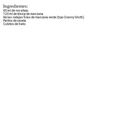
Ingredientes:
60 ml de ron añejo.
120 ml de tónica de manzana.
Varias rodajas finas de manzana verde (tipo Granny Smith).
Palitos de canela.
Cubitos de hielo.