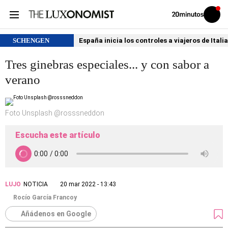
Volver
Iniciar
a
sesión
20MINUTOS.ES
SCHENGEN
España inicia los controles a viajeros de Itali
Tres ginebras especiales... y con sabor a
verano
Foto Unsplash @rosssneddon
Escucha este artículo
LUJO
NOTICIA
20 mar 2022 - 13:43
Rocío García Francoy
Añádenos en Google