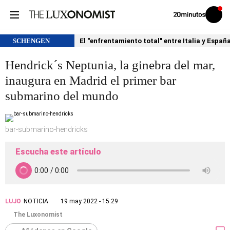
Volver
Iniciar
a
sesión
20MINUTOS.ES
SCHENGEN
El "enfrentamiento total" entre Italia y Españ
Hendrick´s Neptunia, la ginebra del mar,
inaugura en Madrid el primer bar
submarino del mundo
bar-submarino-hendricks
Escucha este artículo
LUJO
NOTICIA
19 may 2022 - 15:29
The Luxonomist