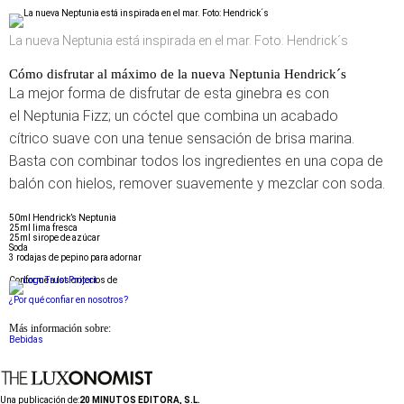
La nueva Neptunia está inspirada en el mar. Foto: Hendrick´s
Cómo disfrutar al máximo de la nueva Neptunia Hendrick´s
La mejor forma de disfrutar de esta ginebra es con
el Neptunia Fizz; un cóctel que
combina un acabado
cítrico
suave con una tenue sensación de brisa marina.
Basta con combinar todos los ingredientes en una copa de
balón con hielos, remover suavemente y mezclar con soda.
50ml Hendrick’s Neptunia
25ml lima fresca
25ml sirope de azúcar
Soda
3 rodajas de pepino para adornar
Conforme a los criterios de
¿Por qué confiar en nosotros?
Más información sobre:
Bebidas
Una publicación de:
20 MINUTOS EDITORA, S.L.