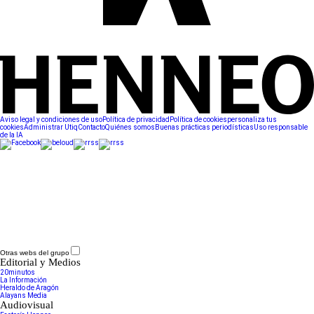
Aviso legal y condiciones de uso
Política de privacidad
Política de cookies
personaliza tus
cookies
Administrar Utiq
Contacto
Quiénes somos
Buenas prácticas periodísticas
Uso responsable
de la IA
Otras webs del grupo
Editorial y Medios
20minutos
La Información
Heraldo de Aragón
Alayans Media
Audiovisual