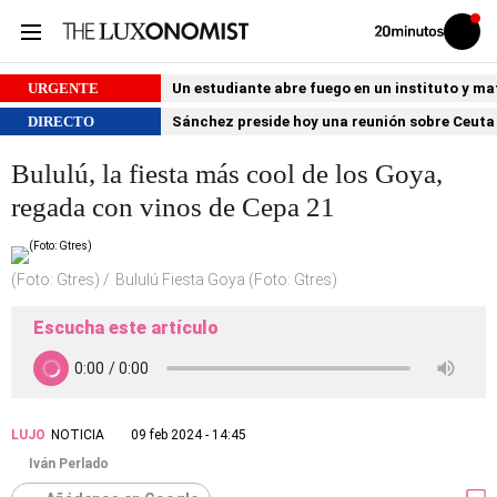
Volver
Iniciar
a
sesión
20MINUTOS.ES
URGENTE
Un estudiante abre fuego en un instituto y ma
DIRECTO
Sánchez preside hoy una reunión sobre Ceuta 
Bululú, la fiesta más cool de los Goya,
regada con vinos de Cepa 21
(Foto: Gtres)
Bululú Fiesta Goya (Foto: Gtres)
Escucha este artículo
LUJO
NOTICIA
09 feb 2024 - 14:45
Iván Perlado