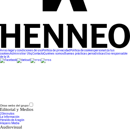
Aviso legal y condiciones de uso
Política de privacidad
Política de cookies
personaliza tus
cookies
Administrar Utiq
Contacto
Quiénes somos
Buenas prácticas periodísticas
Uso responsable
de la IA
Otras webs del grupo
Editorial y Medios
20minutos
La Información
Heraldo de Aragón
Alayans Media
Audiovisual