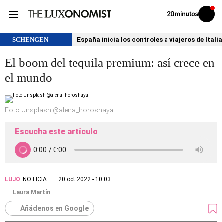
Volver
Iniciar
a
sesión
20MINUTOS.ES
SCHENGEN
España inicia los controles a viajeros de Itali
El boom del tequila premium: así crece en
el mundo
Foto Unsplash @alena_horoshaya
Escucha este artículo
LUJO
NOTICIA
20 oct 2022 - 10:03
Laura Martín
Añádenos en Google