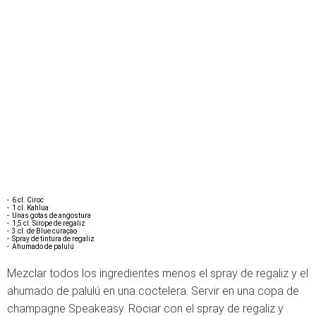
- 6 cl. Ciroc
- 1 cl. Kahlua
- Unas gotas de angostura
- 1,5 cl. Sirope de regaliz
- 3 cl. de Blue curaçao
- Spray de tintura de regaliz
- Ahumado de palulú
Mezclar todos los ingredientes menos el spray de regaliz y el
ahumado de palulú en una coctelera. Servir en una copa de
champagne Speakeasy. Rociar con el spray de regaliz y