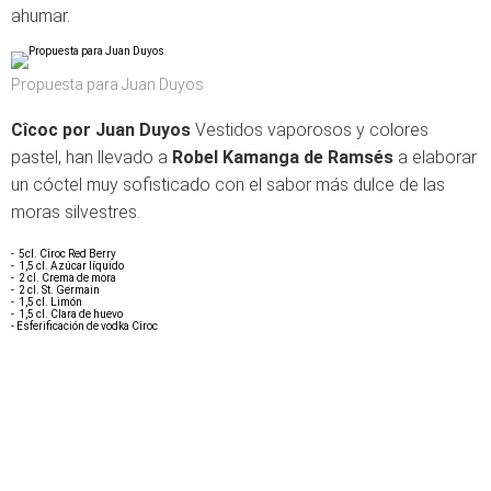
ahumar.
Propuesta para Juan Duyos
Cîcoc por Juan Duyos
Vestidos vaporosos y colores
pastel, han llevado a
Robel Kamanga de Ramsés
a elaborar
un cóctel muy sofisticado con el sabor más dulce de las
moras silvestres.
- 5cl. Cîroc Red Berry
- 1,5 cl. Azúcar líquido
- 2 cl. Crema de mora
- 2 cl. St. Germain
- 1,5 cl. Limón
- 1,5 cl. Clara de huevo
- Esferificación de vodka Cîroc