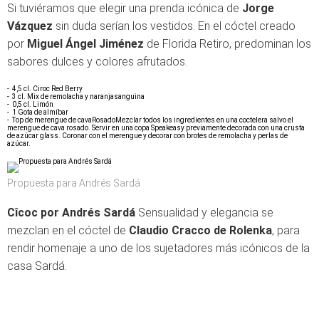
Si tuviéramos que elegir una prenda icónica de
Jorge
Vázquez
sin duda serían los vestidos. En el cóctel creado
por
Miguel Ángel Jiménez
de Florida Retiro, predominan los
sabores dulces y colores afrutados.
- 4,5 cl. Ciroc Red Berry
- 3 cl. Mix de remolacha y naranjasanguina
- 0,5 cl. Limón
- 1 Gota de almíbar
- Top de merengue de cavaRosadoMezclar todos los ingredientes en una coctelera salvo el
merengue de cava rosado. Servir en una copa Speakeasy previamente decorada con una crusta
de azúcar glass. Coronar con el merengue y decorar con brotes de remolacha y perlas de
azúcar.
Propuesta para Andrés Sardá
Cîcoc por Andrés Sardá
Sensualidad y elegancia se
mezclan en el cóctel de
Claudio Cracco de Rolenka
, para
rendir homenaje a uno de los sujetadores más icónicos de la
casa Sardá.