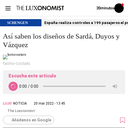
Volver
Iniciar
a
sesión
20MINUTOS.ES
SCHENGEN
España realiza controles a 199 pasajeros el p
Así saben los diseños de Sardá, Duyos y
Vázquez
fashio-coctails
Escucha este artículo
LUJO
NOTICIA
20 mar 2022 - 13:45
The Luxonomist
Añádenos en Google