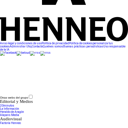
Aviso legal y condiciones de uso
Política de privacidad
Política de cookies
personaliza tus
cookies
Administrar Utiq
Contacto
Quiénes somos
Buenas prácticas periodísticas
Uso responsable
de la IA
Otras webs del grupo
Editorial y Medios
20minutos
La Información
Heraldo de Aragón
Alayans Media
Audiovisual
Factoría Henneo