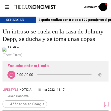
Volver
Iniciar
a
sesión
20MINUTOS.ES
SCHENGEN
España realiza controles a 199 pasajeros el p
Un intruso se cuela en la casa de Johnny
Depp, se ducha y se toma unas copas
(Foto: Gtres)
Escucha este artículo
LIFESTYLE
NOTICIA
18 mar 2022 - 11:17
Josep Sandoval
Añádenos en Google