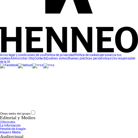
Aviso legal y condiciones de uso
Política de privacidad
Política de cookies
personaliza tus
cookies
Administrar Utiq
Contacto
Quiénes somos
Buenas prácticas periodísticas
Uso responsable
de la IA
Otras webs del grupo
Editorial y Medios
20minutos
La Información
Heraldo de Aragón
Alayans Media
Audiovisual