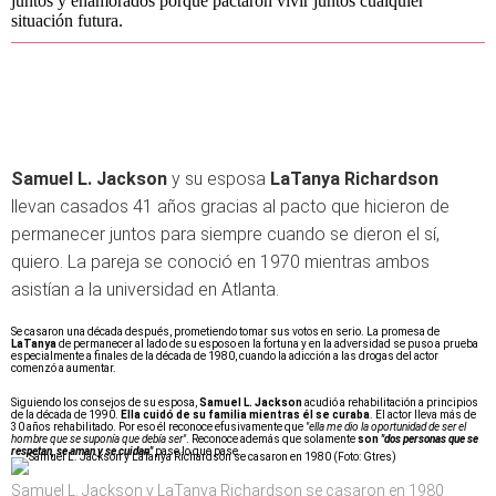
juntos y enamorados porque pactaron vivir juntos cualquier
situación futura.
Samuel L. Jackson
y su esposa
LaTanya Richardson
llevan casados 41 años gracias al pacto que hicieron de
permanecer juntos para siempre cuando se dieron el sí,
quiero.
La pareja se conoció en 1970 mientras ambos
asistían a la universidad en Atlanta.
Se casaron una década después, prometiendo tomar sus votos en serio.
La promesa de
LaTanya
de permanecer al lado de su esposo en la fortuna y en la adversidad se puso a prueba
especialmente a finales de la década de 1980, cuando la adicción a las drogas del actor
comenzó a aumentar.
Siguiendo los consejos de su esposa,
Samuel L. Jackson
acudió a rehabilitación a principios
de la década de 1990.
Ella cuidó de su familia mientras él se curaba
. El actor lleva más de
30 años rehabilitado. Por eso él reconoce efusivamente que
"
ella me dio la oportunidad de ser el
hombre que se suponía que debía ser"
. Reconoce además que solamente
son
"dos personas que se
respetan, se aman y se cuidan"
pase lo que pase.
Samuel L. Jackson y LaTanya Richardson se casaron en 1980