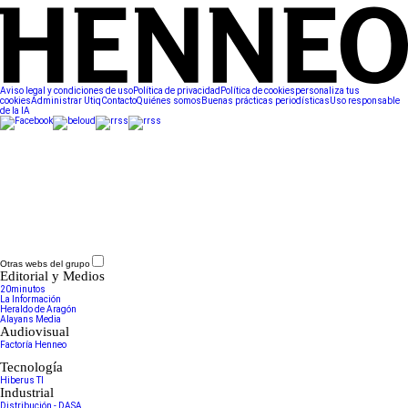
Aviso legal y condiciones de uso
Política de privacidad
Política de cookies
personaliza tus
cookies
Administrar Utiq
Contacto
Quiénes somos
Buenas prácticas periodísticas
Uso responsable
de la IA
Otras webs del grupo
Editorial y Medios
20minutos
La Información
Heraldo de Aragón
Alayans Media
Audiovisual
Factoría Henneo
Tecnología
Hiberus TI
Industrial
Distribución - DASA