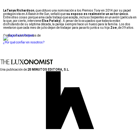
LaTanya Richardson
, que obtuvo una nominación a los
Premios Tony
en 2014 por su papel
protagonista en
A Raisin in the Sun
, señaló que
su esposo es realmente un actor único.
Entre otras cosas porque ama cada trabajo que acepta, incluso
Serpientes en un avión
(película en
la que, por cierto, interviene
Elsa Pataky
).
A pesar de lo ocupados que todavía están
disfrutando de su séptima década, la pareja siempre hace un hueco para la familia.
Los dos
revelaron que cada mes de julio dejan de trabajar para pasarlo junto a su hija
Zoe
, de 39 años.
Conforme a los criterios de
¿Por qué confiar en nosotros?
Una publicación de:
20 MINUTOS EDITORA, S.L.