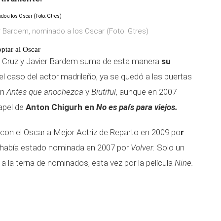
r Bardem, nominado a los Oscar (Foto: Gtres)
ptar al Oscar
 Cruz y Javier Bardem suma de esta manera
su
el caso del actor madrileño, ya se quedó a las puertas
en
Antes que anochezca
y
Biutiful
, aunque en 2007
papel de
Anton Chigurh en
No es país para viejos.
 con el Oscar a Mejor Actriz de Reparto en 2009 po
r
 había estado nominada en 2007 por
Volver.
Solo un
a la terna de nominados, esta vez por la película
Nine.