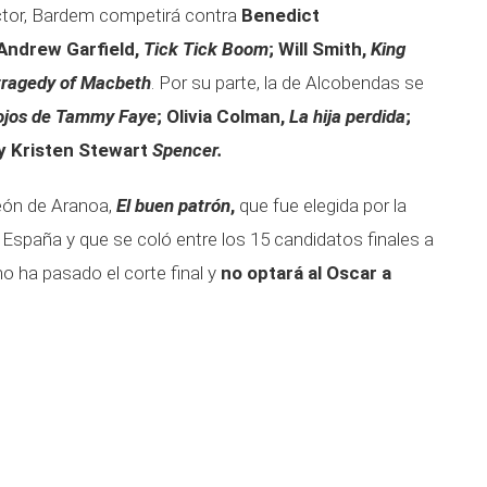
ctor, Bardem competirá contra
Benedict
Andrew Garfield,
Tick Tick Boom
; Will Smith,
King
tragedy of Macbeth
. Por su parte, la de Alcobendas se
ojos de Tammy Faye
; Olivia Colman,
La hija perdida
;
 y Kristen Stewart
Spencer.
León de Aranoa,
El buen patrón
,
que fue elegida por la
España y que se coló entre los 15 candidatos finales a
no ha pasado el corte final y
no optará al Oscar a
.