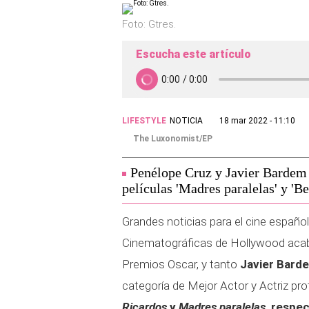
Foto: Gtres.
Escucha este artículo
LIFESTYLE
NOTICIA
18 mar 2022 - 11:10
The Luxonomist/EP
Penélope Cruz y Javier Bardem o
películas 'Madres paralelas' y 'B
Grandes noticias para el cine español
Cinematográficas de Hollywood acaba
Premios Oscar, y tanto
Javier Bard
categoría de Mejor Actor y Actriz pro
Ricardos
y
Madres paralelas
, respe