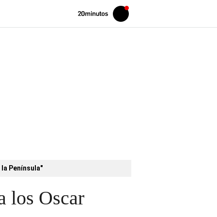
Volver
Iniciar
a
sesión
20MINUTOS.ES
 la Península"
a los Oscar