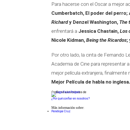
Para hacerse con el Oscar a mejor a
Cumberbatch, El poder del perro; 
Richard
y Denzel Washington,
The 
enfrentará a
Jessica Chastain,
Los 
Nicole Kidman,
Being the Ricardos
;
Por otro lado, la cinta de Fernando 
Academia de Cine para representar a 
mejor película extranjera, finalmente 
Mejor Película de habla no inglesa
Conforme a los criterios de
¿Por qué confiar en nosotros?
Más información sobre:
Penélope Cruz