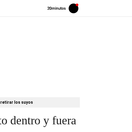
Volver
Iniciar
a
sesión
20MINUTOS.ES
retirar los suyos
to dentro y fuera