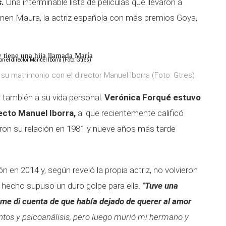
s
.
Una interminable lista de películas que llevaron a
rmen Maura, la actriz española con más premios Goya,
.
 tiene una hija llamada María
e su matrimonio con el director Manuel Iborra (Foto: Gtres)
 también a su vida personal.
Verónica Forqué estuvo
ecto Manuel Iborra,
al que recientemente calificó
n su relación en 1981 y nueve años más tarde
ón en 2014 y, según reveló la propia actriz, no volvieron
e hecho supuso un duro golpe para ella.
"
Tuve una
me di cuenta de que había dejado de querer al amor
tos y psicoanálisis, pero luego murió mi hermano y