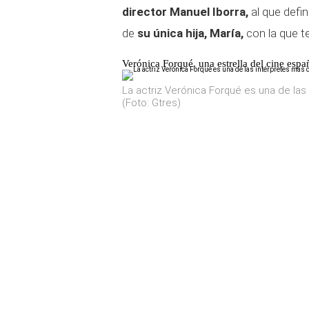
director Manuel Iborra,
al que defi
de
su única hija, María,
con la que t
Verónica Forqué, una estrella del cine espa
La actriz Verónica Forqué es una de la
(Foto: Gtres)