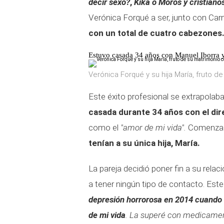
decir sexo?
,
Kika o
Moros y cristiano
Verónica Forqué a ser, junto con Ca
con un total de cuatro cabezones
Estuvo casada 34 años con Manuel Iborra y
Verónica Forqué y su hija María, fruto d
Este éxito profesional se extrapolaba
casada durante 34 años con el dir
como el
"amor de mi vida".
Comenzaro
tenían a su única hija, María.
La pareja decidió poner fin a su relaci
a tener ningún tipo de contacto. Est
depresión horrorosa en 2014 cuando 
de mi vida
. La superé con medicamen