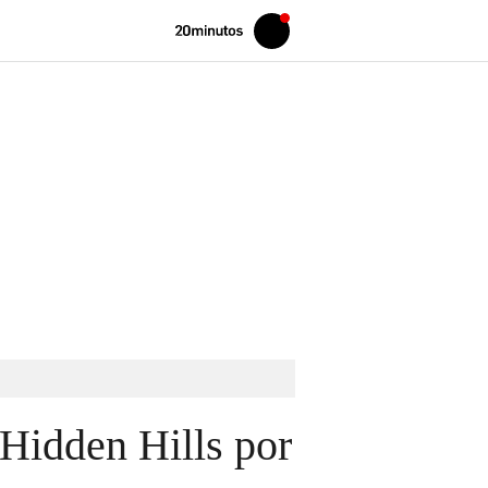
Volver
Iniciar
a
sesión
20MINUTOS.ES
Hidden Hills por