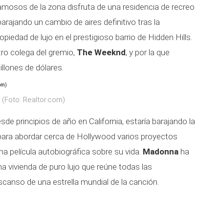
osos de la zona disfruta de una residencia de recreo
rajando un cambio de aires definitivo tras la
piedad de lujo en el prestigioso barrio de Hidden Hills.
tro colega del gremio,
The Weeknd
, y por la que
lones de dólares.
a (Foto: Realtor.com)
esde principios de año en California, estaría barajando la
 para abordar cerca de Hollywood varios proyectos
na película autobiográfica sobre su vida.
Madonna
ha
 vivienda de puro lujo que reúne todas las
scanso de una estrella mundial de la canción.