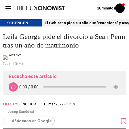
Volver
Iniciar
a
sesión
20MINUTOS.ES
SCHENGEN
El Gobierno pide a Italia que "reaccione" y as
Leila George pide el divorcio a Sean Penn
tras un año de matrimonio
Foto: Gtres
Escucha este artículo
LIFESTYLE
NOTICIA
18 mar 2022 - 11:13
Josep Sandoval
Añádenos en Google