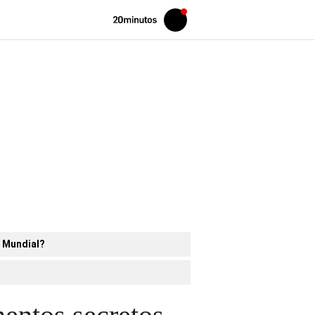
Volver
Iniciar
a
sesión
20MINUTOS.ES
l Mundial?