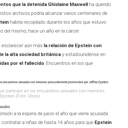
entos que
la detenida Ghislaine Maxwell
ha querido
stos archivos podría alcanzar varios centenares de
tein
habría recopilado durante los años que estuvo
to del mismo, hace un año en la cárcel.
n esclarecer aún más
la relación de Epstein con
la alta sociedad británica
y estadounidense en
das por el fallecido
. Encuentros en los que
 que participó en los encuentros sexuales con menores
pstein (Foto: Gtres)
unales
isión a la espera de juicio el año que viene acusada
os contratar a niñas de hasta 14 años para que
Epstein