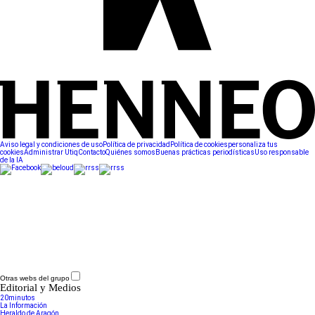
Aviso legal y condiciones de uso
Política de privacidad
Política de cookies
personaliza tus
cookies
Administrar Utiq
Contacto
Quiénes somos
Buenas prácticas periodísticas
Uso responsable
de la IA
Otras webs del grupo
Editorial y Medios
20minutos
La Información
Heraldo de Aragón