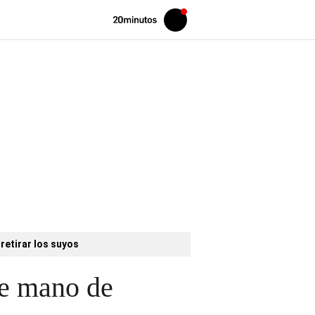
Volver
Iniciar
a
sesión
20MINUTOS.ES
retirar los suyos
de mano de