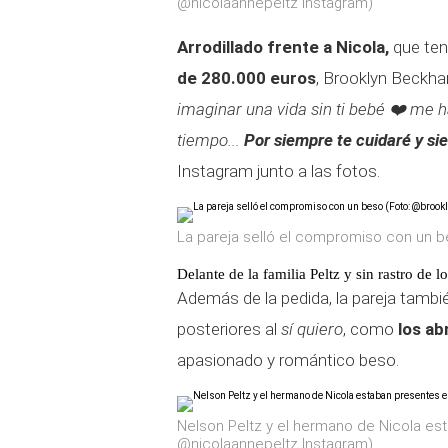
@nicolaannepeltz Instagram)
Arrodillado frente a Nicola,
que ten
de 280.000 euros
, Brooklyn Beckham
imaginar una vida sin ti bebé ❤️ me h
tiempo...
Por siempre te cuidaré y si
Instagram junto a las fotos.
La pareja selló el compromiso con un 
Delante de la familia Peltz y sin rastro de
Además de la pedida, la pareja tam
posteriores al
sí quiero
, como
los ab
apasionado y romántico beso.
Nelson Peltz y el hermano de Nicola es
@nicolaannepeltz Instagram)