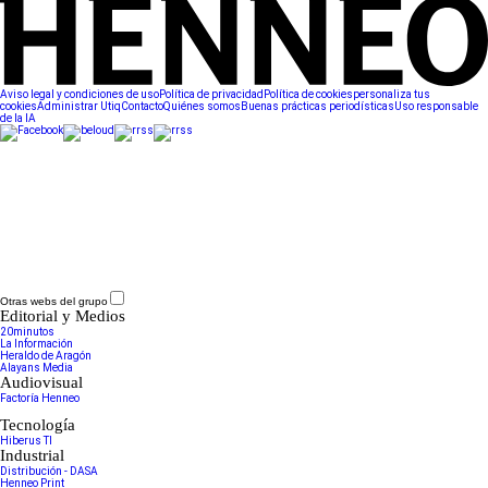
Aviso legal y condiciones de uso
Política de privacidad
Política de cookies
personaliza tus
cookies
Administrar Utiq
Contacto
Quiénes somos
Buenas prácticas periodísticas
Uso responsable
de la IA
Otras webs del grupo
Editorial y Medios
20minutos
La Información
Heraldo de Aragón
Alayans Media
Audiovisual
Factoría Henneo
Tecnología
Hiberus TI
Industrial
Distribución - DASA
Henneo Print