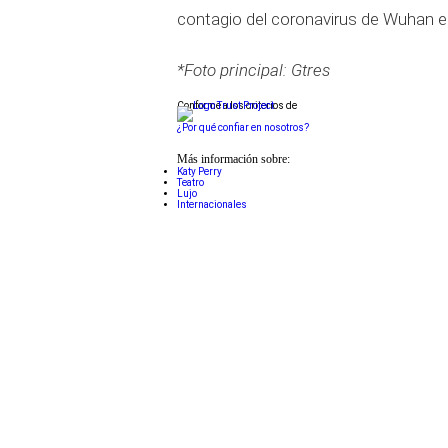
contagio del coronavirus de Wuhan en
*Foto principal: Gtres
Conforme a los criterios de
¿Por qué confiar en nosotros?
Más información sobre:
Katy Perry
Teatro
Lujo
Internacionales