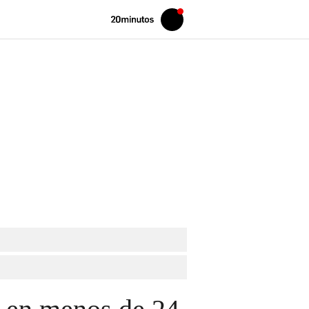
Volver
Iniciar
a
sesión
20MINUTOS.ES