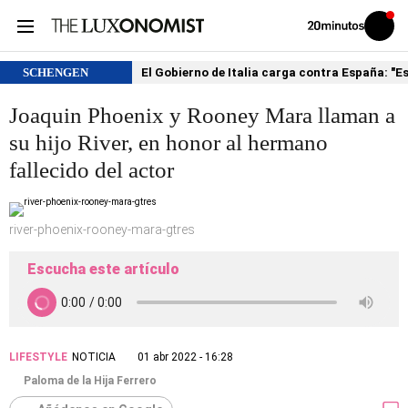
Volver
Iniciar
a
sesión
20MINUTOS.ES
SCHENGEN
El Gobierno de Italia carga contra España: "
Joaquin Phoenix y Rooney Mara llaman a
su hijo River, en honor al hermano
fallecido del actor
river-phoenix-rooney-mara-gtres
Escucha este artículo
LIFESTYLE
NOTICIA
01 abr 2022 - 16:28
Paloma de la Hija Ferrero