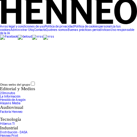
Aviso legal y condiciones de uso
Política de privacidad
Política de cookies
personaliza tus
cookies
Administrar Utiq
Contacto
Quiénes somos
Buenas prácticas periodísticas
Uso responsable
de la IA
Otras webs del grupo
Editorial y Medios
20minutos
La Información
Heraldo de Aragón
Alayans Media
Audiovisual
Factoría Henneo
Tecnología
Hiberus TI
Industrial
Distribución - DASA
Henneo Print