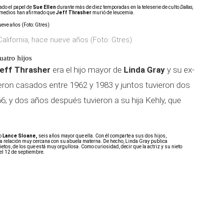
tado el papel de
Sue Ellen
durante más de diez temporadas en la teleserie de culto
Dallas,
 medios han afirmado que
Jeff Thrasher
murió de leucemia.
California, hace nueve años (Foto: Gtres)
uatro hijos
eff Thrasher
era el hijo mayor de
Linda Gray
y su ex-
on casados entre 1962 y 1983 y juntos tuvieron dos
66; y dos años después tuvieron a su hija Kehly, que
vo
Lance Sloane,
seis años mayor que ella. Con él comparte a sus dos hijos,
una relación muy cercana con su abuela materna. De hecho, Linda Gray publica
ietos, de los que está muy orgullosa. Como curiosidad, decir que la actriz y su nieto
el 12 de septiembre.