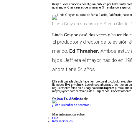
Gray
, que es conocida por el gran público por haber interpre
no mencionó las causas de la muerte. Sin embargo, algunos
Linda Gray en su casa de Santa Clarita, 
Linda Gray se casó dos veces y ha tenido c
El productor y director de televisión
J
marido,
Ed Thrasher.
Ambos estuvier
hijos. Jeff era el mayor, nacido en 19
ahora tiene 54 años.
Ella está casada desde hace tiempo con el productor ejecuti
llamados
Ryder
y
Jack
. Los chicos, ahora adultos, tienen 
regularmente fotos en su página de
Instagram
junto a sus n
mayor, Ryder, comparten día de cumpleaños. Concretamente 
Conforme a los criterios de
¿Por qué confiar en nosotros?
Más información sobre:
Lujo
Internacionales