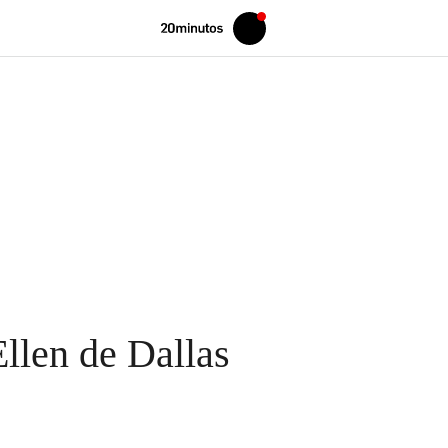
Volver
Iniciar
a
sesión
20MINUTOS.ES
Ellen de Dallas