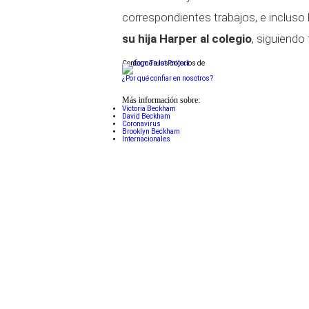
correspondientes trabajos, e inclu
su hija Harper al colegio
, siguiendo
Conforme a los criterios de
¿Por qué confiar en nosotros?
Más información sobre:
Victoria Beckham
David Beckham
Coronavirus
Brooklyn Beckham
Internacionales