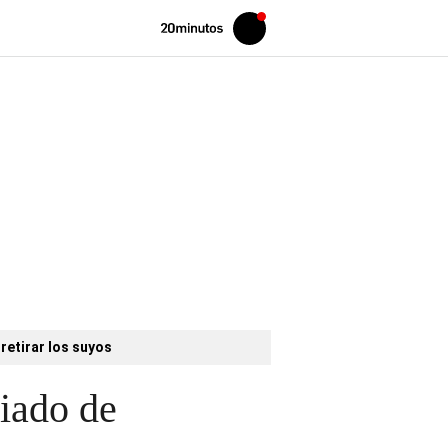
Volver
Iniciar
a
sesión
20MINUTOS.ES
retirar los suyos
iado de