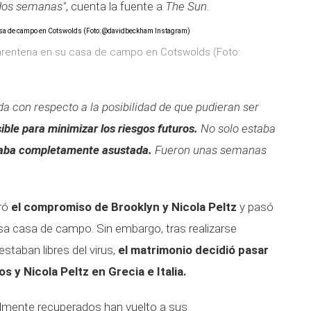
 dos semanas"
, cuenta la fuente a
The Sun.
uarentena en su casa de campo en Cotswolds (Foto:
a con respecto a la posibilidad de que pudieran ser
sible para minimizar los riesgos futuros.
No solo estaba
aba completamente asustada.
Fueron unas semanas
bró
e
l compromiso de Brooklyn y Nicola Peltz
y pasó
osa casa de campo. Sin embargo, tras realizarse
staban libres del virus,
el matrimonio decidió pasar
 y Nicola Peltz en Grecia e Italia.
lmente recuperados han vuelto a sus