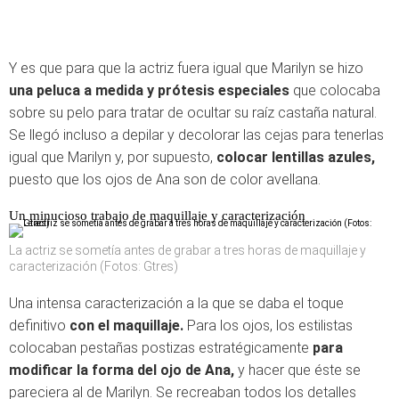
Y es que para que la actriz fuera igual que Marilyn se hizo
una peluca a medida y prótesis especiales
que colocaba
sobre su pelo para tratar de ocultar su raíz castaña natural.
Se llegó incluso a depilar y decolorar las cejas para tenerlas
igual que Marilyn y, por supuesto,
colocar lentillas azules,
puesto que los ojos de Ana son de color avellana.
Un minucioso trabajo de maquillaje y caracterización
La actriz se sometía antes de grabar a tres horas de maquillaje y
caracterización (Fotos: Gtres)
Una intensa caracterización a la que se daba el toque
definitivo
con el maquillaje.
Para los ojos, los estilistas
colocaban pestañas postizas estratégicamente
para
modificar la forma del ojo de Ana,
y hacer que éste se
pareciera al de Marilyn. Se recreaban todos los detalles