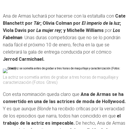
Ana de Armas luchará por hacerse con la estatuilla con
Cate
Blanchett por
Tár
; Olivia Colman por
El imperio de la luz
;
Viola Davis por
La mujer rey;
y
Michelle Williams
por
Los
Fabelman
. Unas duras competidoras que no se lo pondrán
nada fácil el próximo 10 de enero, fecha en la que se
celebrará la gala de entrega conducida por el cómico
Jerrod Carmichael.
La actriz se sometía antes de grabar a tres horas de maquillaje y
caracterización (Fotos: Gtres)
Con esta nominación queda claro que
Ana de Armas se ha
convertido en una de las actrices de moda de Hollywood.
Y es que aunque
Blonde
ha recibido críticas por la veracidad
de los episodios que narra, todos han coincidido en que
el
trabajo de la actriz es impecable.
De hecho, Ana de Armas