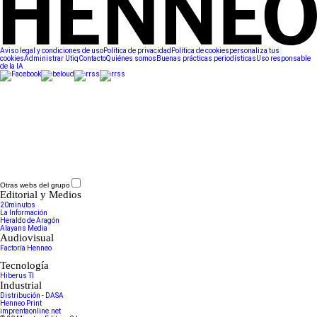
Aviso legal y condiciones de uso
Política de privacidad
Política de cookies
personaliza tus
cookies
Administrar Utiq
Contacto
Quiénes somos
Buenas prácticas periodísticas
Uso responsable
de la IA
Otras webs del grupo
Editorial y Medios
20minutos
La Información
Heraldo de Aragón
Alayans Media
Audiovisual
Factoría Henneo
Tecnología
Hiberus TI
Industrial
Distribución - DASA
Henneo Print
imprentaonline.net