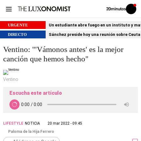
Volver
Iniciar
a
sesión
20MINUTOS.ES
URGENTE
Un estudiante abre fuego en un instituto y ma
DIRECTO
Sánchez preside hoy una reunión sobre Ceuta 
Ventino: "'Vámonos antes' es la mejor
canción que hemos hecho"
Ventino
Escucha este artículo
LIFESTYLE
NOTICIA
20 mar 2022 - 09:45
Paloma de la Hija Ferrero