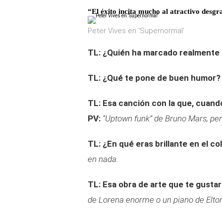
“El éxito incita mucho al atractivo desg
Peter Vives en 'Supernormal'
TL: ¿Quién ha marcado realmente 
TL: ¿Qué te pone de buen humor?
TL: Esa canción con la que, cuando
PV:
“Uptown funk” de Bruno Mars, pe
TL: ¿En qué eras brillante en el co
en nada.
TL: Esa obra de arte que te gusta
de Lorena enorme o un piano de Elto