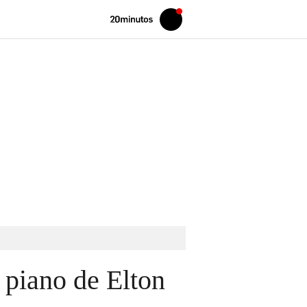
Volver
Iniciar
a
sesión
20MINUTOS.ES
 piano de Elton