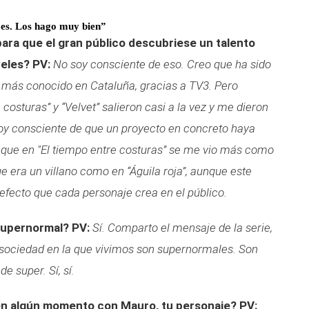
jes. Los hago muy bien”
 para que el gran público descubriese un talento
veles?
PV:
No soy consciente de eso. Creo que ha sido
ui más conocido en Cataluña, gracias a TV3. Pero
 costuras” y “Velvet” salieron casi a la vez y me dieron
soy consciente de que un proyecto en concreto haya
 que en "El tiempo entre costuras” se me vio más como
ue era un villano como en “Águila roja”, aunque este
 efecto que cada personaje crea en el público.
supernormal?
PV:
Sí. Comparto el mensaje de la serie,
 sociedad en la que vivimos son supernormales. Son
 super. Sí, sí.
 en algún momento con Mauro, tu personaje?
PV: